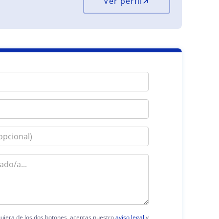
Ver perfil
lquiera de los dos botones, aceptas nuestro
aviso legal
y