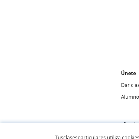
Únete
Dar cla
Alumno
Fantásti
Tusclasesparticulares utiliza cookie