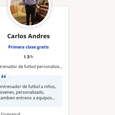
Carlos Andres
Primera clase gratis
$
3
/h
trenador de futbol personalizado y a grupos de niños jovenes
entrenador de futbol a niños,
jovenes, personalizado,
tambien entreno a equipos
masc...
Guayaquil