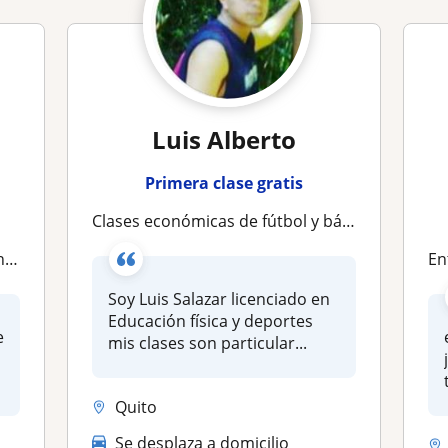
Luis Alberto
Primera clase gratis
Clases económicas de fútbol y básquet las clases son lúdicas aprenderas fundamentos técnica ,tácticas de los deportes jugando
os
en
Soy Luis Salazar licenciado en
Educación física y deportes
e
mis clases son particular...
Quito
Se desplaza a domicilio