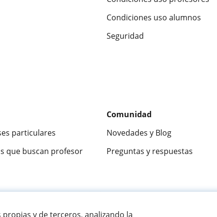
Condiciones uso alumnos
Seguridad
Comunidad
ses particulares
Novedades y Blog
s que buscan profesor
Preguntas y respuestas
ca
9,5/10
★★★★★
9,5/10
305915
opinion
s propias y de terceros, analizando la