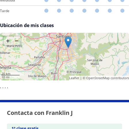
Mediodía
Tarde
Ubicación de mis clases
+
−
20 km
10 mi
Leaflet
| ©
OpenStreetMap
contributors
·
·
·
·
Contacta con Franklin J
1ª clase gratis