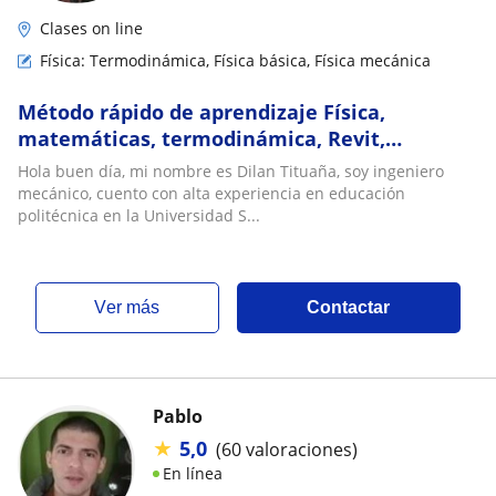
Clases on line
Física: Termodinámica, Física básica, Física mecánica
Método rápido de aprendizaje Física,
matemáticas, termodinámica, Revit,
Ingeniería de sistemas Mecánicos
Hola buen día, mi nombre es Dilan Tituaña, soy ingeniero
mecánico, cuento con alta experiencia en educación
politécnica en la Universidad S...
ver más
Contactar
Pablo
★
5,0
(60 valoraciones)
En línea