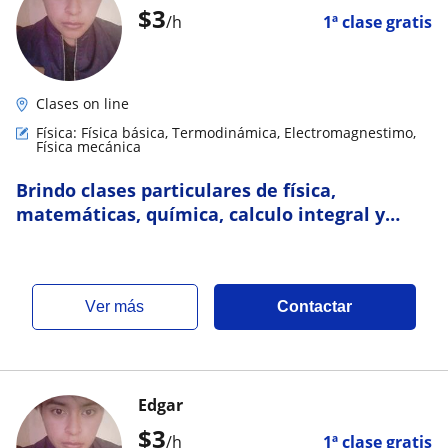
$
3
/h
1ª clase gratis
Clases on line
Física: Física básica, Termodinámica, Electromagnestimo,
Física mecánica
Brindo clases particulares de física,
matemáticas, química, calculo integral y
diferencial, ecuación diferenciales
ver más
Contactar
Edgar
$
3
/h
1ª clase gratis