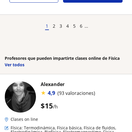
1
2
3
4
5
6
...
Profesores que pueden impartirte clases online de Física
Ver todos
Alexander
★
4,9
(93 valoraciones)
$
15
/h
Clases on line
Física: Termodinámica, Física básica, Física de fluidos,
Electrodinámica, Biofísica, Electromagnestimo, Física