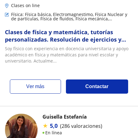
Clases on line
Física: Física básica, Electromagnestimo, Física Nuclear y
de partículas, Física de fluidos, Física mecánica,
Electrodinámica
Clases de física y matemática, tutorías
personalizadas. Resolución de ejercicios y
talleres
Soy físico con experiencia en docencia universitaria y apoyo
académico en física y matemáticas para nivel escolar y
universitario. Actualme...
ver más
Contactar
Guisella Estefanía
★
5,0
(286 valoraciones)
En línea