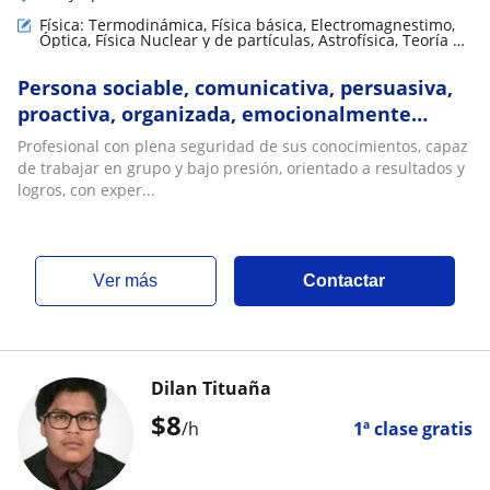
Física: Termodinámica, Física básica, Electromagnestimo,
Óptica, Física Nuclear y de partículas, Astrofísica, Teoría de
circuitos y electrónica, Física de fluidos, Física mecánica,
Electrodinámica, Biofísica, Meteorología, Relatividad
Persona sociable, comunicativa, persuasiva,
proactiva, organizada, emocionalmente
estable, con ganas de superación, aporte y de
Profesional con plena seguridad de sus conocimientos, capaz
ap
de trabajar en grupo y bajo presión, orientado a resultados y
logros, con exper...
ver más
Contactar
Dilan Tituaña
$
8
/h
1ª clase gratis