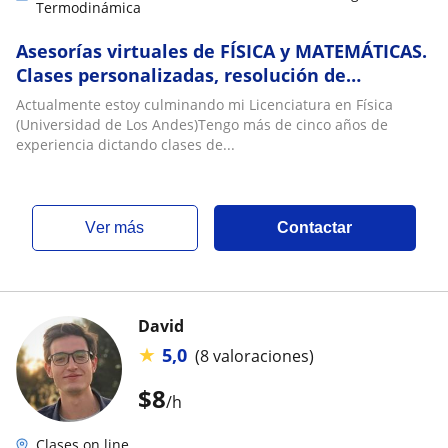
Termodinámica
Asesorías virtuales de FÍSICA y MATEMÁTICAS.
Clases personalizadas, resolución de
ejercicios
Actualmente estoy culminando mi Licenciatura en Física
(Universidad de Los Andes)Tengo más de cinco años de
experiencia dictando clases de...
ver más
Contactar
David
★
5,0
(8 valoraciones)
$
8
/h
Clases on line