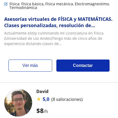
Física: Física básica, Física mecánica, Electromagnestimo,
Termodinámica
Asesorías virtuales de FÍSICA y MATEMÁTICAS.
Clases personalizadas, resolución de
ejercicios
Actualmente estoy culminando mi Licenciatura en Física
(Universidad de Los Andes)Tengo más de cinco años de
experiencia dictando clases de...
ver más
Contactar
David
★
5,0
(8 valoraciones)
$
8
/h