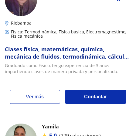
Riobamba
Física: Termodinámica, Física básica, Electromagnestimo,
Física mecánica
Clases física, matemáticas, química,
mecánica de fluidos, termodinámica, cálculo
integral y diferencial e inglés básico
Graduado como Físico, tengo experiencia de 3 años
impartiendo clases de manera privada y personalizada.
ver más
Contactar
Yamila
★
5,0
(279 valoraciones)