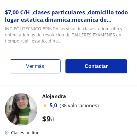
$7,00 C/H ,clases particulares ,domicilio todo
lugar estatica,dinamica,mecanica de
materiales ,estructuras ,diseño,calculo
ING POLITECNICO BRINDA servicio de clases a domicilio y
integral,matematicas,fisica
online ademas de resolucion de TALLERES EXAMENES en
tiempo real , estatica,dina...
ver más
Contactar
Alejandra
★
5,0
(38 valoraciones)
$
9
/h
Clases on line