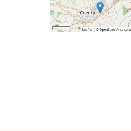
5 km
3 mi
Leaflet
| ©
OpenStreetMap
cont