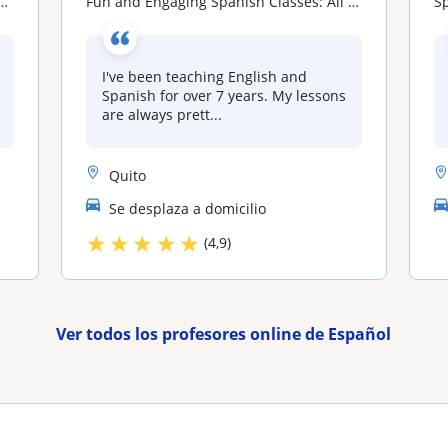
Fun and Engaging Spanish Classes: All levels
Sp
I've been teaching English and
Spanish for over 7 years. My lessons
are always prett...
Quito
Se desplaza a domicilio
★
★
★
★
★
(4,9)
Ver todos los profesores online de Español