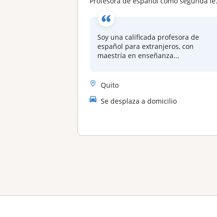
Profesora de español como segunda lengua, con 36 años de experiencia y maestría en UNIR , España
Soy una calificada profesora de
español para extranjeros, con
maestría en enseñanza...
Quito
Se desplaza a domicilio