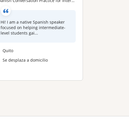
anish Conversation Practice for Intermediate Level / Práctica de conversación en español para nivel intermedio
Hi! I am a native Spanish speaker
focused on helping intermediate-
level students gai...
Quito
Se desplaza a domicilio