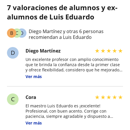
7 valoraciones de alumnos y ex-
alumnos de Luis Eduardo
Diego Martínez y otras 6 personas
B
C
D
recomiendan a Luis Eduardo
★
★
★
★
★
Diego Martínez
D
Un excelente profesor con amplio conocimiento
que te brinda la confianza desde la primer clase
y ofrece flexibilidad, considero que he mejorado
mucho mi nivel desde que comencé a tomar
Ver más
clases con el.
★
★
★
★
★
Cora
C
El maestro Luis Eduardo es ¡excelente!
Profesional, con buen acento. Corrige con
paciencia, siempre agradable y dispuesto a
elaborar cualquier pregunta a su máximo.
Ver más
Trabaja con buenos materiales didácticos al