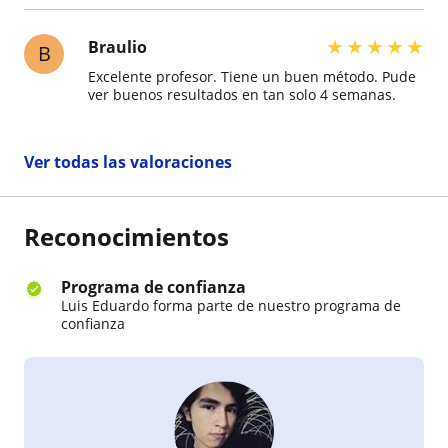
ritmo de uno. Todo fluye sin presión. Mega
recomendado. Espero seguir tomando por un
largo tiempo.
★
★
★
★
★
Braulio
B
Excelente profesor. Tiene un buen método. Pude
ver buenos resultados en tan solo 4 semanas.
Ver todas las valoraciones
Reconocimientos
Programa de confianza
Luis Eduardo forma parte de nuestro programa de
confianza