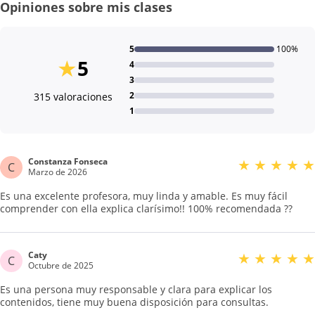
Opiniones sobre mis clases
5
100%
★
5
4
3
2
315 valoraciones
1
Constanza Fonseca
★
★
★
★
★
C
Marzo de 2026
Es una excelente profesora, muy linda y amable. Es muy fácil
comprender con ella explica clarísimo!! 100% recomendada ??
Caty
★
★
★
★
★
C
Octubre de 2025
Es una persona muy responsable y clara para explicar los
contenidos, tiene muy buena disposición para consultas.