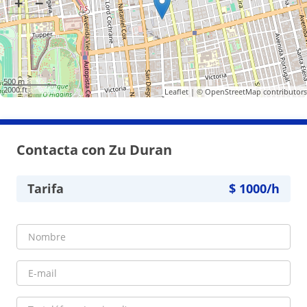
+
−
500 m
2000 ft
Leaflet
| ©
OpenStreetMap
contributors
Contacta con Zu Duran
Tarifa
$
1000
/h