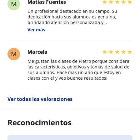
qué hay que tener al entrenar. Hoy día tuvimos
★
★
★
★
★
Matías Fuentes
M
que terminar el entrenamiento porque nos
Un profesional destacado en su campo. Su
vamos del país, pero seguiremos asesorándonos
dedicación hacia sus alumnos es genuina,
online con Pietro y nos sentimos lo
brindando atención personalizada y
suficientemente preparados para poder llevar
proporcionando retroalimentación detallada tras
nuestro propio entrenamiento por todo lo que
Ver más
cada sesión para garantizar un progreso
aprendimos. Esta es la experiencia de una
constante. Si buscas a alguien comprometido en
alumna nueva en este tipo de entrenamientos,
ayudarte a alcanzar tus metas, este entrenador
pero sin duda cuenta con los conocimientos u
es, sin duda, la elección ideal.
★
★
★
★
★
capacidades si buscas un entrenador para
Marcela
M
entrenamientos más avanzados. 10.000%
Me gustan las clases de Pietro porque considera
recomendado.
las características, objetivos y temas de salud de
sus alumnos. Hace mas un año que estoy en
clases con el y veo buenos resultados!
Ver todas las valoraciones
Reconocimientos