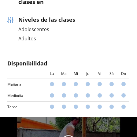
clases en
Niveles de las clases
Adolescentes
Adultos
Disponibilidad
Lu
Ma
Mi
Ju
Vi
Sá
Do
Mañana
Mediodía
Tarde