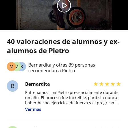
40 valoraciones de alumnos y ex-
alumnos de Pietro
Bernardita y otras 39 personas
M
M
B
recomiendan a Pietro
★
★
★
★
★
Bernardita
B
Entrenamos con Pietro presencialmente durante
un año. El proceso fue increíble, partí sin nunca
haber hecho ejercicios de fuerza y el progreso
fue increíble, pero nunca con sobre exigencia,
Ver más
sino que de forma controlada y ejercitándonos no
solo físicamente sino que enseñándonos a
conocer nuestro cuerpo y las responsabilidades