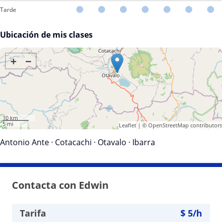
Tarde
Ubicación de mis clases
+
−
10 km
5 mi
Leaflet
| ©
OpenStreetMap
contributors
Antonio Ante
·
Cotacachi
·
Otavalo
·
Ibarra
Contacta con Edwin
Tarifa
$
5
/h