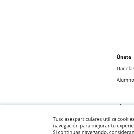
Únete
Dar cla
Alumno
Fantásti
Tusclasesparticulares utiliza cookie
navegación para mejorar tu experien
© 2007 - 2026 Tusclasesparticulares.com.ec
Si continuas navegando, consideram