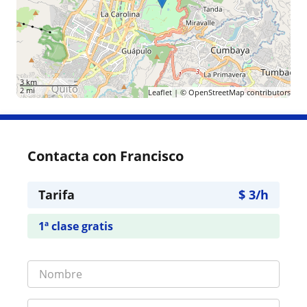
3 km
2 mi
Leaflet
| ©
OpenStreetMap
contributors
Contacta con Francisco
Tarifa
$
3
/h
1ª clase gratis