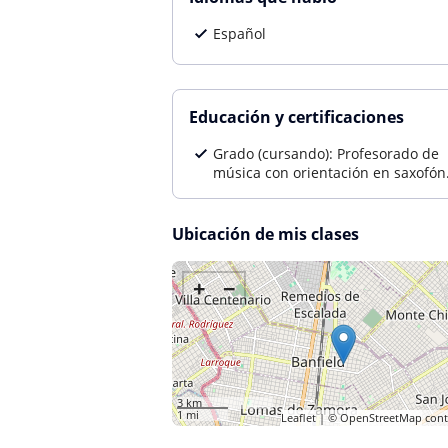
Español
Educación y certificaciones
Grado (cursando): Profesorado de
música con orientación en saxofón
Ubicación de mis clases
+
−
3 km
1 mi
Leaflet
| ©
OpenStreetMap
cont