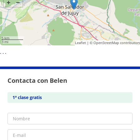
+
−
5 km
3 mi
Leaflet
| ©
OpenStreetMap
contributors
·
·
·
Contacta con Belen
1ª clase gratis