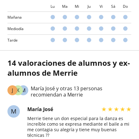
Lu
Ma
Mi
Ju
Vi
Sá
Do
Mañana
Mediodía
Tarde
14 valoraciones de alumnos y ex-
alumnos de Merrie
María José y otras 13 personas
J
K
M
recomiendan a Merrie
★
★
★
★
★
María José
M
Merrie tiene un don especial para la danza es
increíble como se expresa mediante el baile a mi
me contagia su alegría y tiene muy buenas
técnicas ??