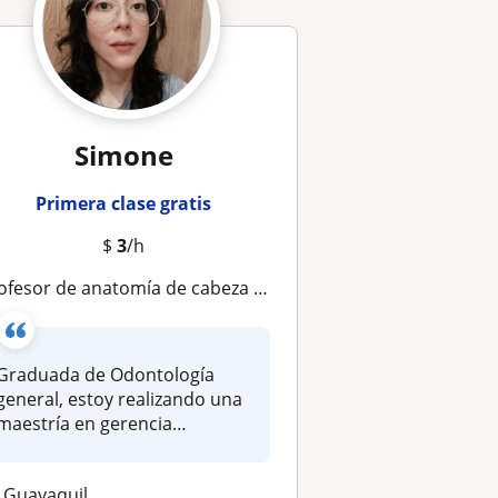
Simone
Primera clase gratis
$
3
/h
fesor de anatomía de cabeza imparte clases a personas de todas las edades
Graduada de Odontología
general, estoy realizando una
maestría en gerencia
hospitala...
Guayaquil