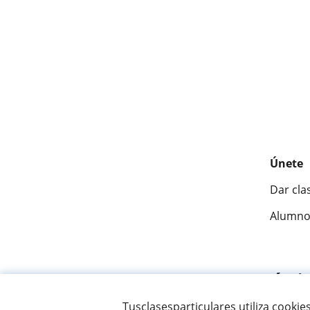
Únete
Dar cla
Alumno
Fantásti
Tusclasesparticulares utiliza cookie