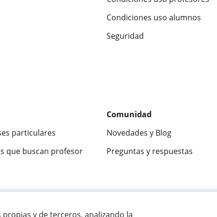
Condiciones uso alumnos
Seguridad
Comunidad
ses particulares
Novedades y Blog
s que buscan profesor
Preguntas y respuestas
ca
9,5/10
★★★★★
9,5/10
305915
opinion
s propias y de terceros, analizando la