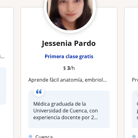
Jessenia Pardo
o
Primera clase gratis
$
3
/h
Aprende fácil anatomía, embriología y biología
Pro
Médica graduada de la
Universidad de Cuenca, con
experiencia docente por 2
años
Cuenca