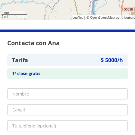
3 km
2 mi
Leaflet
| ©
OpenStreetMap
contributors
Contacta con Ana
Tarifa
$
5000
/h
1ª clase gratis