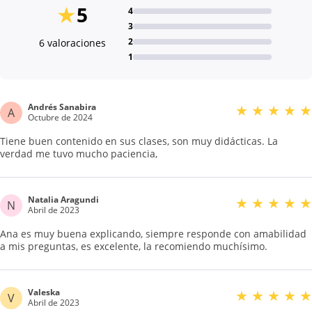
★
5
4
3
2
6 valoraciones
1
Andrés Sanabira
★
★
★
★
★
A
Octubre de 2024
Tiene buen contenido en sus clases, son muy didácticas. La
verdad me tuvo mucho paciencia,
Natalia Aragundi
★
★
★
★
★
N
Abril de 2023
Ana es muy buena explicando, siempre responde con amabilidad
a mis preguntas, es excelente, la recomiendo muchísimo.
Valeska
★
★
★
★
★
V
Abril de 2023