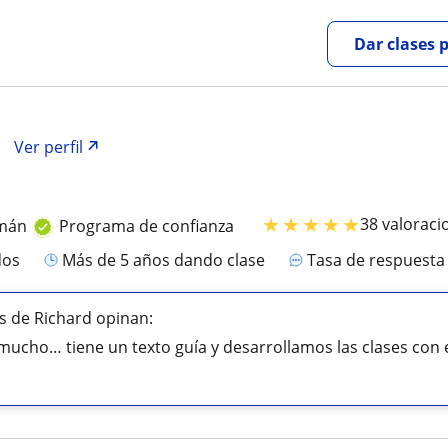
Dar clases 
Ver perfil
★
★
★
★
★
38 valoraci
emán
Programa de confianza
dos
más de 5 años dando clase
Tasa de respuest
 de Richard opinan:
ucho… tiene un texto guía y desarrollamos las clases con e