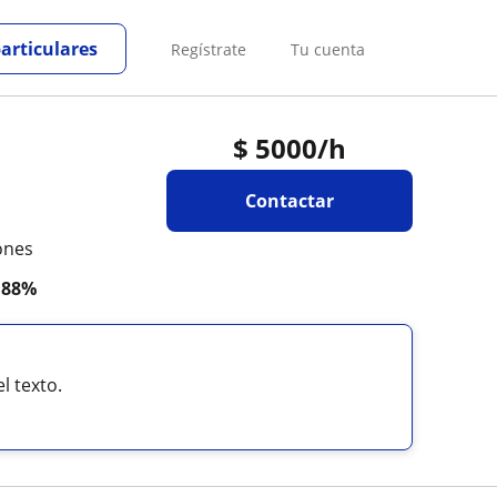
particulares
Regístrate
Tu cuenta
$
5000
/h
Contactar
ones
a
88%
l texto.