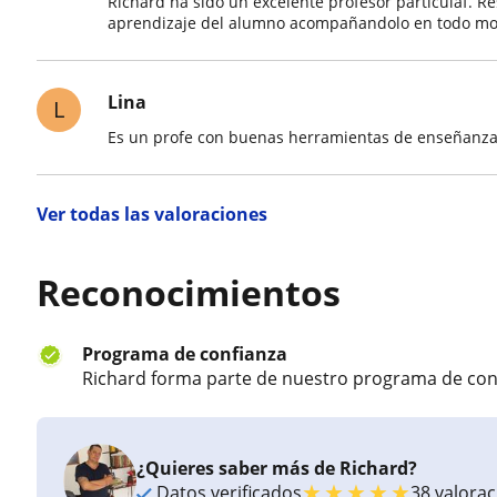
Richard ha sido un excelente profesor particulaf. 
aprendizaje del alumno acompañandolo en todo m
Lina
L
Es un profe con buenas herramientas de enseñanza 
Ver todas las valoraciones
Reconocimientos
Programa de confianza
Richard forma parte de nuestro programa de con
¿Quieres saber más de Richard?
★
★
★
★
★
Datos verificados
38 valora