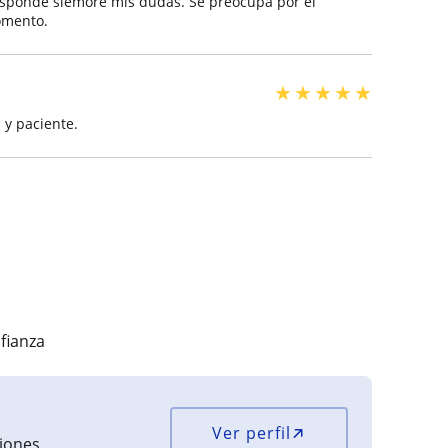
Responde siemore mis dudas. Se preocupa por el
omento.
★
★
★
★
★
y paciente.
fianza
Ver perfil
ciones