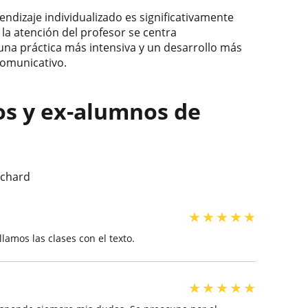
endizaje individualizado es significativamente
 la atención del profesor se centra
una práctica más intensiva y un desarrollo más
comunicativo.
os y ex-alumnos de
ichard
★
★
★
★
★
amos las clases con el texto.
★
★
★
★
★