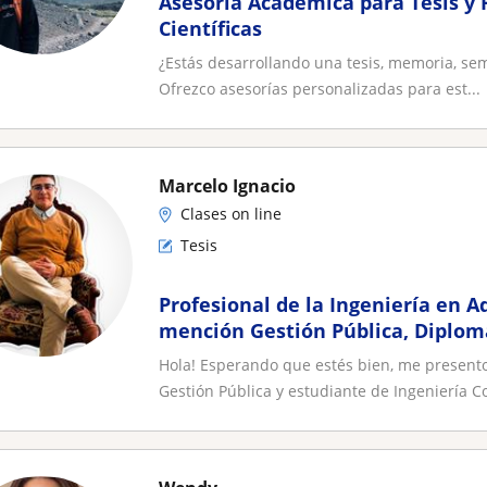
Asesoría Académica para Tesis y 
Científicas
¿Estás desarrollando una tesis, memoria, semi
Ofrezco asesorías personalizadas para est...
Marcelo Ignacio
Clases on line
Tesis
Profesional de la Ingeniería en 
mención Gestión Pública, Diplom
Pública y estudiante de Ing come
Hola! Esperando que estés bien, me present
Gestión Pública y estudiante de Ingeniería Co