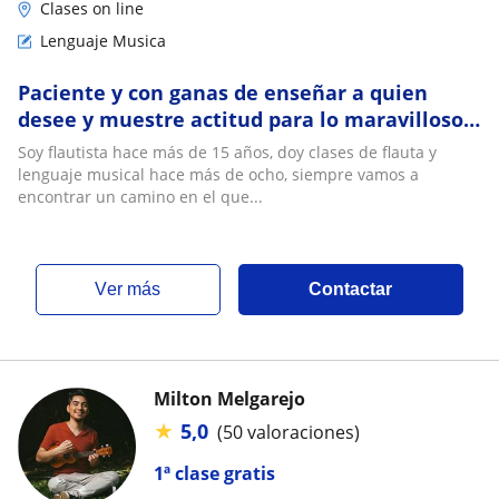
Clases on line
Lenguaje Musica
Paciente y con ganas de enseñar a quien
desee y muestre actitud para lo maravilloso
que es la música
Soy flautista hace más de 15 años, doy clases de flauta y
lenguaje musical hace más de ocho, siempre vamos a
encontrar un camino en el que...
ver más
Contactar
Milton Melgarejo
★
5,0
(50 valoraciones)
1ª clase gratis