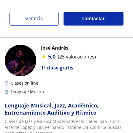
ver más
Contactar
José Andrés
★
5,0
(25 valoraciones)
1ª clase gratis
Clases on line
Lenguaje Musica
Lenguaje Musical, Jazz, Académico,
Entrenamiento Auditivo y Rítmico
Clases de Jazz y Música Moderna(Presencial en San Isidro,
Vicente López y San Fernando - Online vía Zoom) Si buscás