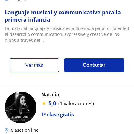
Languaje musical y communicative para la
primera infancia
La material languaje y música está diseñada para for talented
el desarrollo communication, expressive y creative de los
niños a través del...
ver más
Contactar
Natalia
★
5,0
(1 valoraciones)
1ª clase gratis
Clases on line