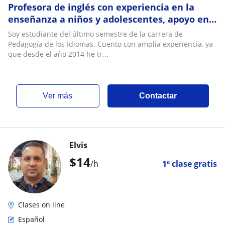
Profesora de inglés con experiencia en la
enseñanza a niños y adolescentes, apoyo en
recuperación académica, y clases para adult
Soy estudiante del último semestre de la carrera de
Pedagogía de los Idiomas. Cuento con amplia experiencia, ya
que desde el año 2014 he tr...
ver más
Contactar
Elvis
$
14
/h
1ª clase gratis
Clases on line
Español