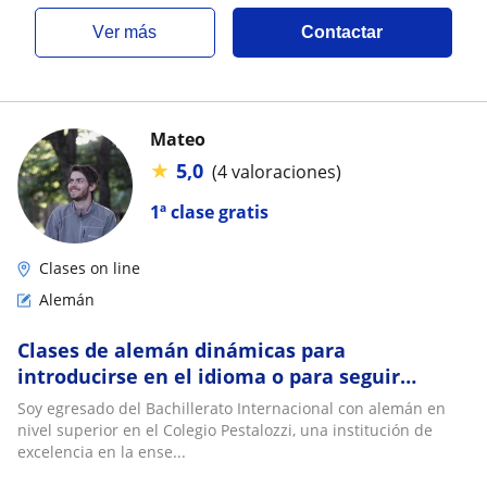
ver más
Contactar
Mateo
★
5,0
(4 valoraciones)
1ª clase gratis
Clases on line
Alemán
Clases de alemán dinámicas para
introducirse en el idioma o para seguir
aprendiendo!
Soy egresado del Bachillerato Internacional con alemán en
nivel superior en el Colegio Pestalozzi, una institución de
excelencia en la ense...