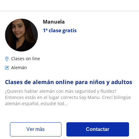
Manuela
1ª clase gratis
Clases on line
Alemán
Clases de alemán online para niños y adultos
¿Quieres hablar alemán con más seguridad y fluidez?
Entonces estás en el lugar correcto.Soy Manu. Crecí bilingüe
alemán-español, estudié tod...
ver más
Contactar