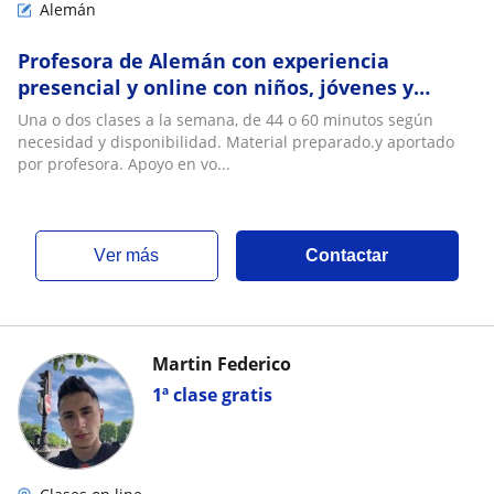
Alemán
Profesora de Alemán con experiencia
presencial y online con niños, jóvenes y
adultos. Clases de 45 o 60 minutos, según
Una o dos clases a la semana, de 44 o 60 minutos según
preferencia
necesidad y disponibilidad. Material preparado.y aportado
por profesora. Apoyo en vo...
ver más
Contactar
Martin Federico
1ª clase gratis