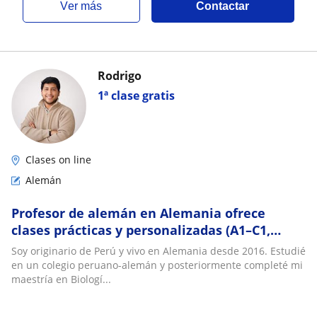
ver más
Contactar
Rodrigo
1ª clase gratis
Clases on line
Alemán
Profesor de alemán en Alemania ofrece
clases prácticas y personalizadas (A1–C1,
TestDaF, Goethe-Zertifikat)
Soy originario de Perú y vivo en Alemania desde 2016. Estudié
en un colegio peruano-alemán y posteriormente completé mi
maestría en Biologí...