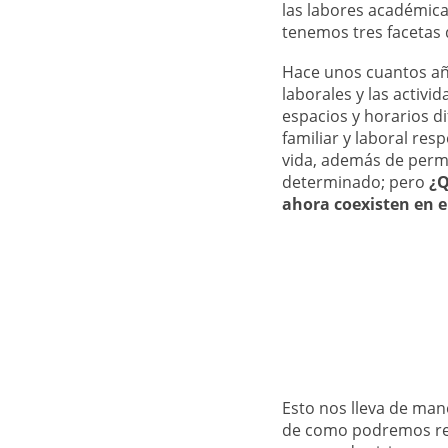
las labores académica
tenemos tres facetas 
Hace unos cuantos añ
laborales y las activi
espacios y horarios d
familiar y laboral re
vida, además de permi
determinado; pero
¿Q
ahora coexisten en e
Esto nos lleva de mane
de como podremos reco