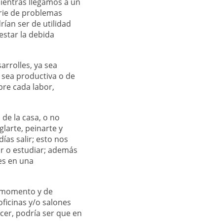
ientras llegamos a un
erie de problemas
rían ser de utilidad
restar la debida
arrolles, ya sea
a sea productiva o de
bre cada labor,
e la casa, o no
glarte, peinarte y
as salir; esto nos
r o estudiar; además
es en una
momento y de
ficinas y/o salones
er, podría ser que en