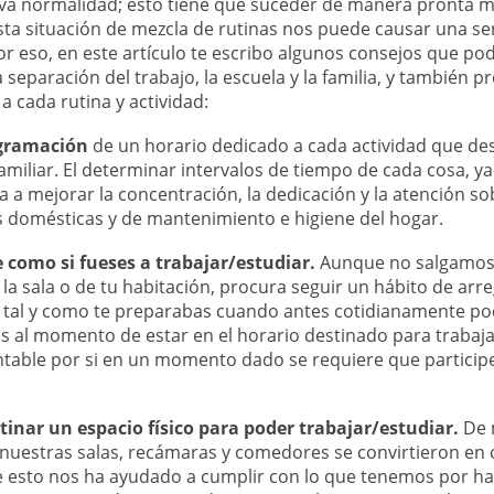
eva normalidad; esto tiene que suceder de manera pronta m
Esta situación de mezcla de rutinas nos puede causar una s
r eso, en este artículo te escribo algunos consejos que pod
a separación del trabajo, la escuela y la familia, y también p
a cada rutina y actividad:
gramación
de un horario dedicado a cada actividad que des
amiliar. El determinar intervalos de tiempo de cada cosa, y
 a mejorar la concentración, la dedicación y la atención so
s domésticas y de mantenimiento e higiene del hogar.
 como si fueses a trabajar/estudiar.
Aunque no salgamos d
la sala o de tu habitación, procura seguir un hábito de arre
e tal y como te preparabas cuando antes cotidianamente podí
 al momento de estar en el horario destinado para trabaja
ntable por si en un momento dado se requiere que particip
inar un espacio físico para poder trabajar/estudiar.
De 
uestras salas, recámaras y comedores se convirtieron en o
 esto nos ha ayudado a cumplir con lo que tenemos por hac