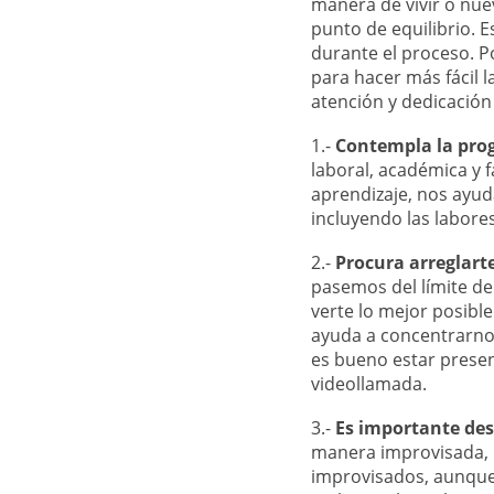
manera de vivir o nu
punto de equilibrio. 
durante el proceso. Po
para hacer más fácil l
atención y dedicación 
1.-
Contempla la pro
laboral, académica y f
aprendizaje, nos ayuda
incluyendo las labore
2.-
Procura arreglarte
pasemos del límite de 
verte lo mejor posibl
ayuda a concentrarnos
es bueno estar prese
videollamada.
3.-
Es importante dest
manera improvisada, n
improvisados, aunque