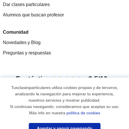
Dar clases particulares
Alumnos que buscan profesor
Comunidad
Novedades y Blog
Preguntas y respuestas
Fantástica
★★★★★
9,5/10
Tusclasesparticulares utiliza cookies propias y de terceros,
305883
opiniones de alumnos
analizando la navegación para mejorar tu experiencia,
nuestros servicios y mostrar publicidad.
Si continuas navegando, consideramos que aceptas su uso.
© 2007 - 2026 Tusclasesparticulares.com.ec
Más info en nuestra
política de cookies
¿Necesitas profesor?
Mapa web:
Profesores particulares
Aceptar y seguir navegando