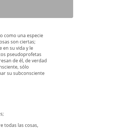
rlo como una especie
osas son ciertas;
 en su vida y le
stos pseudoprofetas
resan de él, de verdad
nsciente, sólo
mar su subconsciente
s;
e todas las cosas,