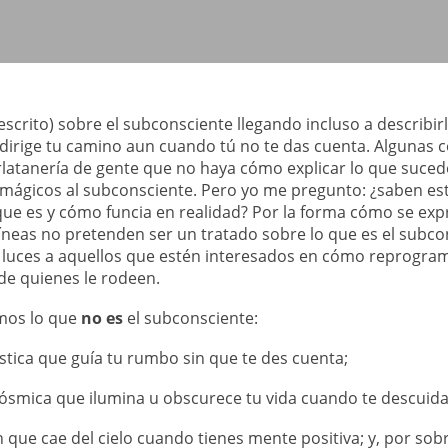
escrito) sobre el subconsciente llegando incluso a describi
 dirige tu camino aun cuando tú no te das cuenta. Algunas c
rlatanería de gente que no haya cómo explicar lo que sucede
 mágicos al subconsciente. Pero yo me pregunto: ¿saben e
que es y cómo funcia en realidad? Por la forma cómo se exp
líneas no pretenden ser un tratado sobre lo que es el subco
 luces a aquellos que estén interesados en cómo reprogra
 de quienes le rodeen.
mos lo que
no es
el subconsciente:
ística que guía tu rumbo sin que te des cuenta;
cósmica que ilumina u obscurece tu vida cuando te descuida
 que cae del cielo cuando tienes mente positiva; y, por sobr