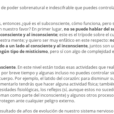
e de poder sobrenatural e indescifrable que puedes control
, entonces ¿qué es el subconsciente, cómo funciona, pero 
 nuestro favor? En primer lugar,
no se puede hablar del 
 consciente y al inconsciente
; este es el trípode sobre el c
stra mente; y quiero ser muy enfático en este respecto:
no
o a un lado al consciente y al inconsciente
, juntos son 
ingún tipo de misticismo
, pero sí con algo de complejidad e
nsciente
. En este nivel están todas esas actividades que rea
 por breve tiempo y algunas incluso no puedes controlar 
cuerpo. Por ejemplo, el latido del corazón: para disminuir s
umentarlo tendrás que hacer alguna actividad física; también
cesidades fisiológicas, los reflejos (sí, aunque estos no suce
toman como parte del inconsciente) y algunos otros proceso
rotegen ante cualquier peligro externo.
 resultado de años de evolución de nuestro sistema nervioso