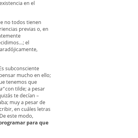
xistencia en el
ue no todos tienen
iencias previas o, en
entemente
cidimos…; el
Paradójicamente,
. Es subconsciente
pensar mucho en ello;
ue tenemos que
a”
con tilde; a pesar
uizás te decían –
laba; muy a pesar de
ribir, en cuáles letras
 De este modo,
 programar para que