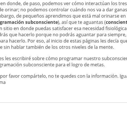
en donde, de paso, podemos ver cómo interactúan los tres 
de orinar; no podemos controlar cuándo nos va a dar ganas
embargo, de pequeños aprendimos que está mal orinarse en 
gramación subconsciente
), así que te aguantas (
conscien
ún sitio en donde puedas satisfacer esa necesidad fisiológi
drás que hacerlo porque no podrás aguantar para siempre,
ra hacerlo. Por eso, al inicio de estas páginas les decía 
e sin hablar también de los otros niveles de la mente.
s les escribiré sobre cómo programar nuestro subconscien
gramación subconsciente para el logro de metas.
, por favor compártelo, no te quedes con la información. Ig
ema