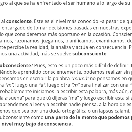
gro al que se ha enfrentado el ser humano a lo largo de su e
 al
consciente
. Este es el nivel más conocido –a pesar de q
 el encargado de tomar decisiones basadas en nuestras exper
e lo que consideremos más oportuno en la ocasión. Consci
mos, razonamos, juzgamos, planificamos, examinamos, de
e percibe la realidad, la analiza y actúa en consecuencia. 
mos una actividad, más se vuelve
subconsciente
.
ubconsciente
? Pues, esto es un poco más difícil de definir
biéndolo aprendido conscientemente, podemos realizar sin 
pensamos en escribir la palabra
“mamá”
no pensamos en q
tra
“m”
, luego una
“a”
, luego otra
“m”
para finalizar con una
“
robablemente iniciamos la escribir esta palabra, más aún, q
la
a
suena” para que tú dijeras “ma” y luego escribir esta sí
prendemos a leer y a escribir nadie piensa, a la hora de esc
menos que sea por una duda ortográfica o un lapsus calami.
 subconsciente como
una parte de la mente que podemos
n nivel muy bajo de consciencia
.