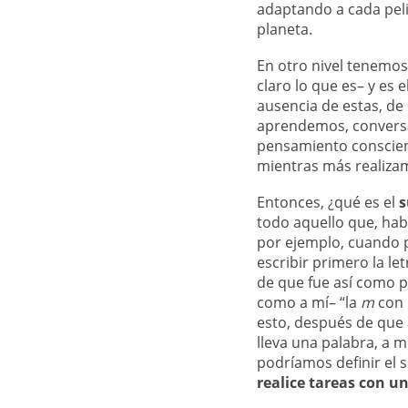
adaptando a cada peli
planeta.
En otro nivel tenemos
claro lo que es– y es
ausencia de estas, d
aprendemos, conversa
pensamiento conscient
mientras más realiza
Entonces, ¿qué es el
s
todo aquello que, ha
por ejemplo, cuando 
escribir primero la le
de que fue así como p
como a mí– “la
m
con 
esto, después de que a
lleva una palabra, a 
podríamos definir el
realice tareas con u