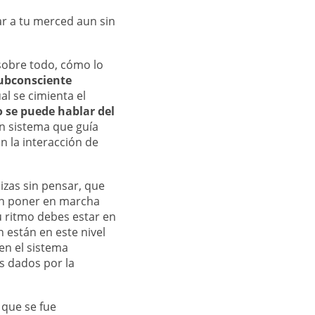
ar a tu merced aun sin
sobre todo, cómo lo
subconsciente
ual se cimienta el
 se puede hablar del
un sistema que guía
n la interacción de
lizas sin pensar, que
sin poner en marcha
u ritmo debes estar en
 están en este nivel
den el sistema
s dados por la
 que se fue