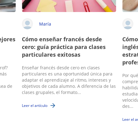
María
ejores
Cómo enseñar francés desde
Cómo 
cero: guía práctica para clases
inglé
particulares exitosas
estra
profe
rof?
Enseñar francés desde cero en clases
 más
particulares es una oportunidad única para
Por qué
adaptar el aprendizaje al ritmo, intereses y
compren
sea de
objetivos de cada alumno. A diferencia de las
habilid
clases grupales, el formato...
estudia
velocid
Leer el artículo
des...
Leer el a