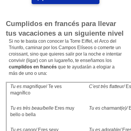
Cumplidos en francés para llevar
tus vacaciones a un siguiente nivel
Si no te basta con conocer la Torre Eiffel, el Arco del
Triunfo, caminar por los Campos Elíseos o comerte un
croissant, sino que quieres salir por la noche e intentar
convivir (ligar) con un lugareño, te enseñamos los
cumplidos en francés
que te ayudarán a elogiar a
más de uno o una:
Tu es magnifique
/ Te ves
C'est très flatteur/
Es
magnífico
Tu es très beau/belle
Eres muy
Tu es charmant(e)/
E
bello o bella
Tu es canon/
Eres sexy
Tu es adorable/
Ere