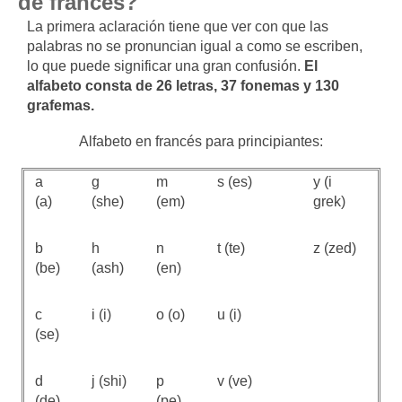
de francés?
La primera aclaración tiene que ver con que las
palabras no se pronuncian igual a como se escriben,
lo que puede significar una gran confusión.
El
alfabeto consta de 26 letras, 37 fonemas y 130
grafemas.
Alfabeto en francés para principiantes:
a
g
m
s (es)
y (i
(a)
(she)
(em)
grek)
b
h
n
t (te)
z (zed)
(be)
(ash)
(en)
c
i (i)
o (o)
u (i)
(se)
d
j (shi)
p
v (ve)
(de)
(pe)