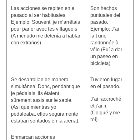
Las acciones se repiten en el
Son hechos
pasado al ser habituales.
puntuales del
Ejemplo: Souvent, je m’arrêtais
pasado.
pour parler avec les villageois
Ejemplo: J’ai
(A menudo me detenía a hablar
fait une
con extraños).
randonnée à
vélo (Fuí a dar
un paseo en
bicicleta)
Se desarrollan de manera
Tuvieron lugar
simultánea. Donc, pendant que
en el pasado.
je pédalais, ils étaient
J’ai raccroché
sûrement assis sur le sable.
et j’ai ri.
(Así que mientras yo
(Colgué y me
pedaleaba, ellos seguramente
reí).
estaban sentados en la arena).
Enmarcan acciones