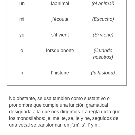
un
laanimal
(el animal)
mi
j’écoute
(Escucho)
yo
s’il vient
(Si viene)
o
lorsqu’onorte
(Cuando
nosotros)
h
l’histoire
(la historia)
No obstante, se usa también como sustantivo o
pronombre que cumple una función gramatical
designada a la que nos dirigimos. La regla dicta que
los monosílabos: je, me, te, se, le y ne, seguidos de
una vocal se transforman en j’,m’, s’. l’ y n’.