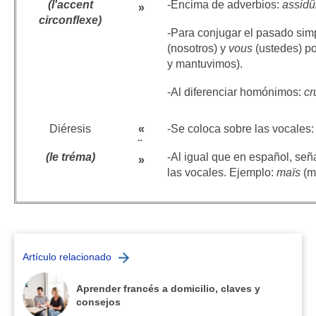
(
l'accent
-Encima de adverbios:
assid
»
circonflexe)
-Para conjugar el pasado simp
(nosotros) y
vous
(ustedes) p
y mantuvimos).
-Al diferenciar homónimos:
c
Diéresis
«
-Se coloca sobre las vocales
¨
(le tréma)
-Al igual que en español, señ
»
las vocales. Ejemplo:
maïs
(m
Artículo relacionado
Aprender francés a domicilio, claves y
consejos