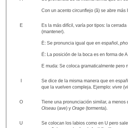
Con un acento circunflejo (â) se abre más 
E
Es la más difícil, varía por tipos: la cerra
(mantener).
È: Se pronuncia igual que en español,
pho
É: La posición de la boca es en forma de A
E muda: Se coloca gramaticalmente pero 
I
Se dice de la misma manera que en españ
que la vuelven compleja. Ejemplo:
vivre
(vi
O
Tiene una pronunciación similar, a menos
Oiseau
(ave) y
Orage
(tormenta).
U
Se colocan los labios como en U pero sale