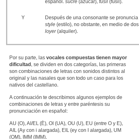
español.
sucre
(azúcar),
fusil
(fusil).
Y
Después de una consonante se pronuncia ig
style
(estilo), no obstante, en medio de d
loyer
(alquiler).
Por su parte, las
vocales compuestas tienen mayor
dificultad
, se dividen en dos categorías, las primeras
son combinaciones de letras con sonidos distintos al
original y las nasales que son todo un caso para los
nativos del castellano.
A continuación te describimos algunos ejemplos de
combinaciones de letras y entre paréntesis su
pronunciación en español:
AU (O), AI/EL (È), OI (UA), OU (U), EU (entre O y E),
AIL (Ay con i alargada), EIL (ey con I alargada), UM
(OM), IMM (IMM).