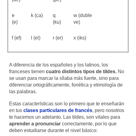
e
k (ca)
q
w (duble
(e)
(ku)
ve)
f (ef)
l (el)
r (er)
x (iks)
A diferencia de los españoles y los latinos, los
franceses tienen
cuatro distintos tipos de tildes.
No
se usan para marcar la sílaba más fuerte, sino para
diferenciar ortográficamente, fonética y etimología de
las palabras.
Estas características son lo primero que te enseñarán
en tus
clases particulares de francés
, pero nosotros
te hacemos un adelanto. Las tildes, son vitales para
aprender a pronunciar
correctamente, por lo que
deben estudiarse durante el nivel básico: