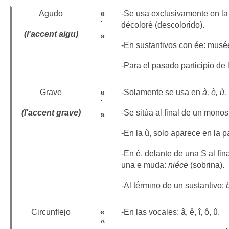
Agudo
«
-Se usa exclusivamente en la é
´
décoloré (descolorido).
(l'accent aigu)
»
-En sustantivos con ée: musé
-Para el pasado participio de 
Grave
«
-Solamente se usa en
à, è, ù.
`
(l'accent grave)
-Se sitúa al final de un monos
»
-En la ù, solo aparece en la p
-En è, delante de una S al fin
una e muda:
niéce
(sobrina).
-Al término de un sustantivo:
Circunflejo
«
-En las vocales: â, ê, î, ô, û.
^