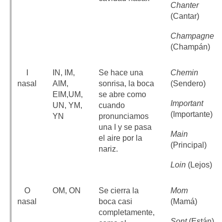
Chanter
(Cantar)
Champagne
(Champán)
I
IN, IM,
Se hace una
Chemin
nasal
AIM,
sonrisa, la boca
(Sendero)
EIM,UM,
se abre como
Important
UN, YM,
cuando
(Importante)
YN
pronunciamos
una I y se pasa
Main
el aire por la
(Principal)
nariz.
Loin
(Lejos)
O
OM, ON
Se cierra la
Mom
nasal
boca casi
(Mamá)
completamente,
Sont
(Están)