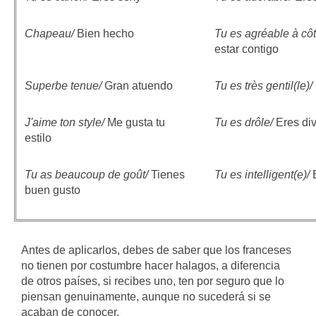
Chapeau/
Bien hecho
Tu es agréable à cô
estar contigo
Superbe tenue/
Gran atuendo
Tu es très gentil(le)/
J'aime ton style/
Me gusta tu
Tu es drôle/
Eres div
estilo
Tu as beaucoup de goût/
Tienes
Tu es intelligent(e)/
buen gusto
Antes de aplicarlos, debes de saber que los franceses
no tienen por costumbre hacer halagos, a diferencia
de otros países, si recibes uno, ten por seguro que lo
piensan genuinamente, aunque no sucederá si se
acaban de conocer.