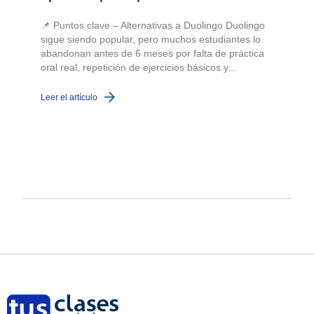
📌 Puntos clave – Alternativas a Duolingo Duolingo
sigue siendo popular, pero muchos estudiantes lo
abandonan antes de 6 meses por falta de práctica
oral real, repetición de ejercicios básicos y...
c
Leer el artículo
L