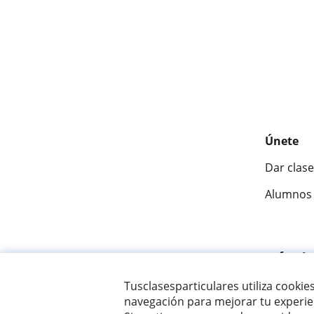
Únete
Dar clase
Alumnos 
Fantásti
Tusclasesparticulares utiliza cookie
navegación para mejorar tu experien
© 2007 - 2026 Tusclasesparticulares.com.ec