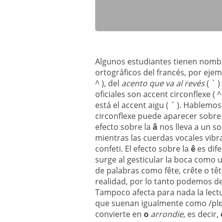
Algunos estudiantes tienen nombre
ortográficos del francés, por ejem
^ ), del
acento que va al revés
( ` )
oficiales son accent circonflexe ( ^
está el accent aigu ( ´ ). Hablemo
circonflexe puede aparecer sobre cua
efecto sobre la
â
nos lleva a un s
mientras las cuerdas vocales vi
confeti. El efecto sobre la
ê
es dif
surge al gesticular la boca como
de palabras como fête, crête o têt
realidad, por lo tanto podemos dec
Tampoco afecta para nada la lect
que suenan igualmente como /plɛ/ 
convierte en
o
arrondie
, es decir,