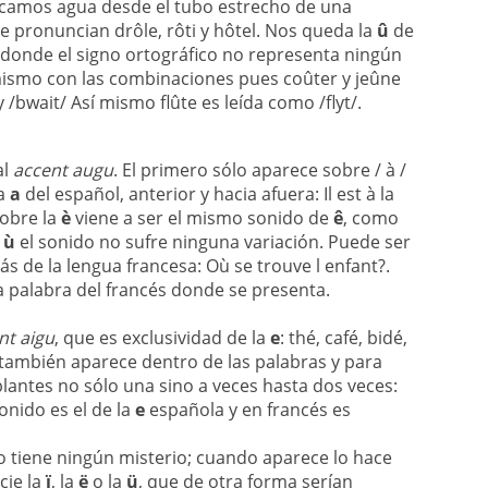
camos agua desde el tubo estrecho de una
e pronuncian drôle, rôti y hôtel. Nos queda la
û
de
n donde el signo ortográfico no representa ningún
ismo con las combinaciones pues coûter y jeûne
y /bwait/
Así mismo flûte es leída como /flyt/.
al
accent augu
. El primero sólo aparece sobre / à /
la
a
del español, anterior y hacia afuera: Il est à la
Sobre la
è
viene a ser el mismo sonido de
ê
, como
a
ù
el sonido no sufre ninguna variación. Puede ser
 de la lengua francesa: Où se trouve l enfant?.
a palabra del francés donde se presenta.
nt aigu
, que es exclusividad de la
e
: thé, café, bidé,
e también aparece dentro de las palabras y para
ntes no sólo una sino a veces hasta dos veces:
onido es el de la
e
española y en francés es
o tiene ningún misterio; cuando aparece lo hace
cie la
ï
, la
ë
o la
ü
, que de otra forma serían