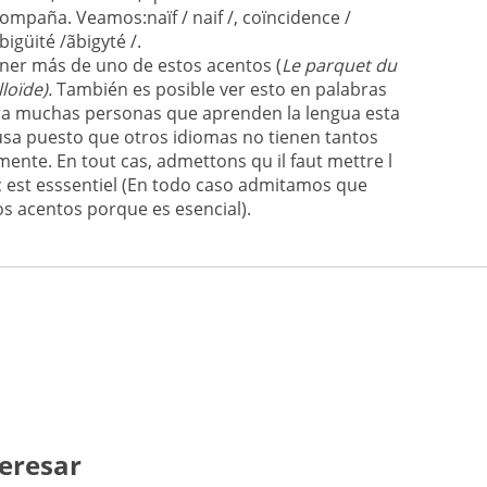
ompaña. Veamos:naïf / naif /, coïncidence /
igüité /
ãbigyté /.
er más de uno de estos acentos (
Le parquet du
lloïde).
También es posible ver esto en palabras
ra muchas personas que aprenden la lengua esta
sa puesto que otros idiomas no tienen tantos
ente. En tout cas, admettons qu il faut mettre l
c est esssentiel (En todo caso admitamos que
s acentos porque es esencial).
eresar