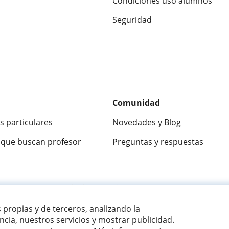
Condiciones uso alumnos
Seguridad
Comunidad
s particulares
Novedades y Blog
que buscan profesor
Preguntas y respuestas
ca
9,5/10
★★★★★
9,5/10
305915
opinion
s propias y de terceros, analizando la
cia, nuestros servicios y mostrar publicidad.