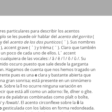
s particulares para describir los acentos
plo se les puede oír hablar del
acento del gorrito
(
 y del
acento de los dos punticos
( ¨ ). Sus nombres
 ), accent grave ( ` ) y tréma ( ¨ ). Claro que también
s un poco de cada uno de ellos. L´ accent
lquiera de las vocales: / â / ê / î / ô / û /. Su
onido oscuro puesto que sale desde la garganta
bran. Hagamos de cuenta que nos hemos tragado un
erente pues es una
e
clara y bastante abierta que
 una gran sonrisa; está presente en un sinnúmero
e. Sobre la
î
no ocurre ninguna variación en
ir que está allí como un adorno: île, dîner o gîte.
ura de palabras combinadas como plaît o boîte,
y /bwait/. El acento circonflexe sobre la
ô
la
o
gesticulada con los labios en forma redondeada.