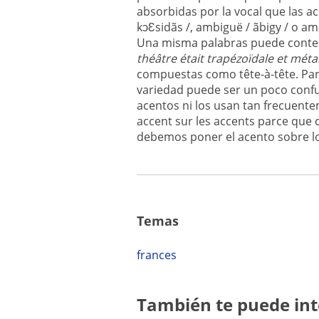
absorbidas por la vocal que las ac
kͻԐsidãs /
, ambiguë /
ãbigy /
o amb
Una misma palabras puede conten
théâtre était trapézoïdale et méta
compuestas como tête-à-tête. Pa
variedad puede ser un poco confu
acentos ni los usan tan frecuentem
accent sur les accents parce que 
debemos poner el acento sobre lo
Temas
frances
También te puede int